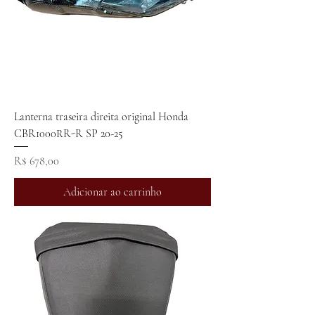
Lanterna traseira direita original Honda
CBR1000RR-R SP 20-25
Preço
R$ 678,00
Adicionar ao carrinho