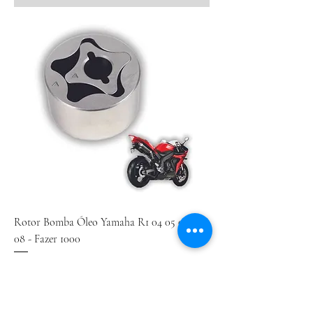
Rotor Bomba Óleo Yamaha R1 04 05 06 07
08 - Fazer 1000
Preço
R$ 550,00
Adicionar ao carrinho