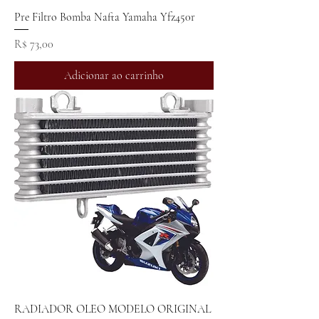
Pre Filtro Bomba Nafta Yamaha Yfz450r
Preço
R$ 73,00
Adicionar ao carrinho
RADIADOR OLEO MODELO ORIGINAL