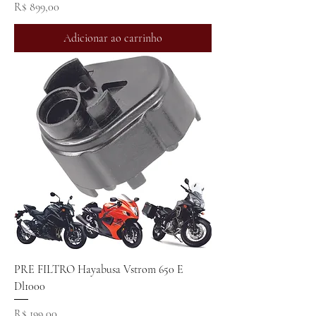
Preço
R$ 899,00
Adicionar ao carrinho
PRE FILTRO Hayabusa Vstrom 650 E
Dl1000
Preço
R$ 199,00