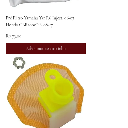
Pré Filtro Yamaha Yzf R6 Inject. 06-07
Honda CBR1000RR 08-17
Preço
R$ 73,00
Adicionar ao carrinho