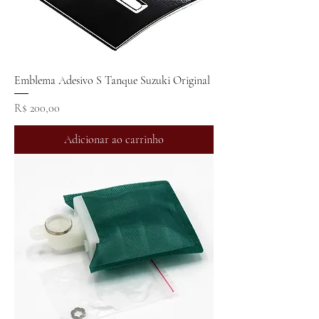
Emblema Adesivo S Tanque Suzuki Original
Preço
R$ 200,00
Adicionar ao carrinho