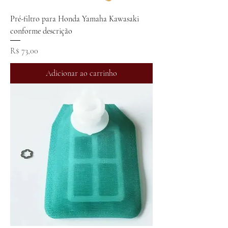
Pré-filtro para Honda Yamaha Kawasaki
conforme descrição
Preço
R$ 73,00
Adicionar ao carrinho