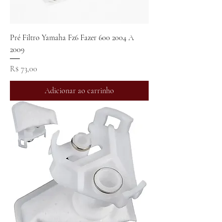
Pré Filtro Yamaha Fz6 Fazer 600 2004 A
2009
Preço
R$ 73,00
Adicionar ao carrinho