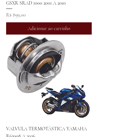
GSXR SRAD 1000 2001 A 2010
Preço
R$ 899,00
Adicionar ao carrinho
VALVULA TERMOTÁSTICA YAMAHA
R62008 A 2026