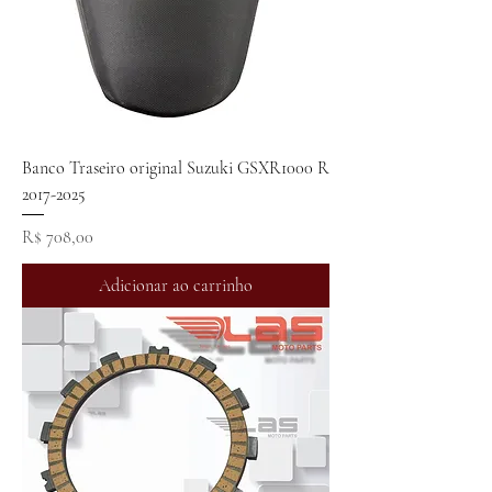
Banco Traseiro original Suzuki GSXR1000 R
2017-2025
Preço
R$ 708,00
Adicionar ao carrinho