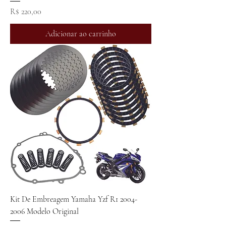
Preço
R$ 220,00
Adicionar ao carrinho
Kit De Embreagem Yamaha Yzf R1 2004-
2006 Modelo Original