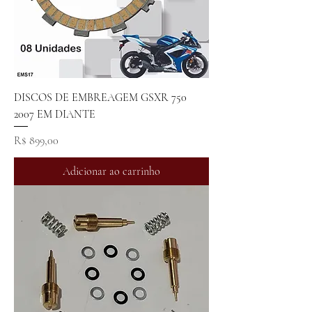
DISCOS DE EMBREAGEM GSXR 750
2007 EM DIANTE
Preço
R$ 899,00
Adicionar ao carrinho