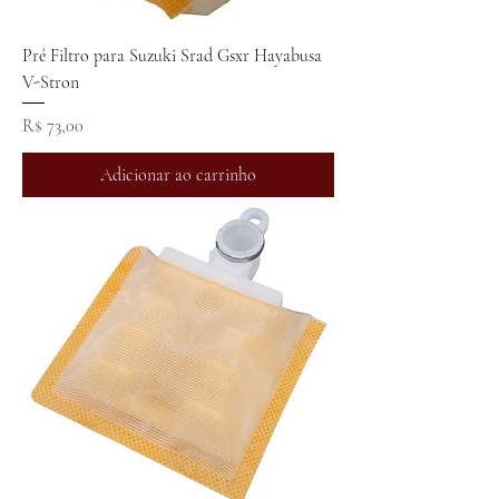
Pré Filtro para Suzuki Srad Gsxr Hayabusa
V-Stron
Preço
R$ 73,00
Adicionar ao carrinho