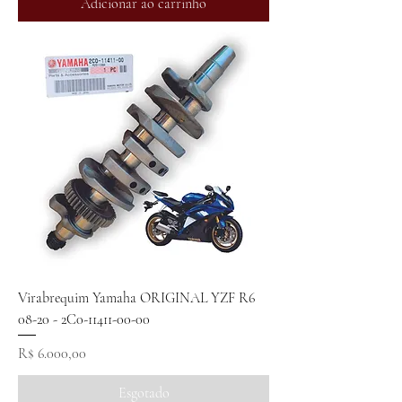
Adicionar ao carrinho
Virabrequim Yamaha ORIGINAL YZF R6
08-20 - 2C0-11411-00-00
Preço
R$ 6.000,00
Esgotado