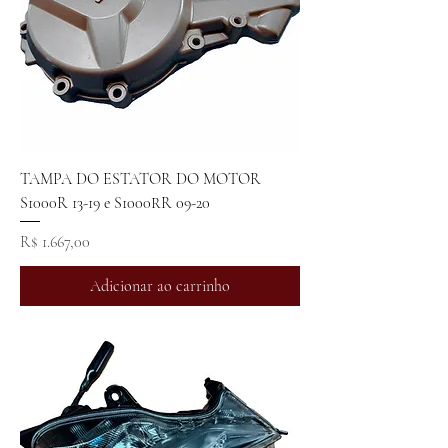
TAMPA DO ESTATOR DO MOTOR
S1000R 13-19 e S1000RR 09-20
Preço
R$ 1.667,00
Adicionar ao carrinho