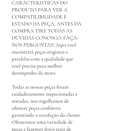
CARACTERISTICAS DO
PRODUTO PARA VER A
COMPATILIBILIDADE E
ESTADO DA PEÇA, ANTES DA
COMPRA TIRE TODAS AS
DÚVIDAS CONOSCO, FAÇA-
NOS PERGUNTAS! Aqui você
encontrará peças originais e
paralelas com a qualidade que
você precisa para melhor
desempenho da moto.
Todas as nossas peças foram
cuidadosamente inspecionadas e
testadas, nos orgulhamos de
oferecer peças confiáveis
garantindo a satisfação do cliente.
Oferecemos uma variedade de
peças e fazemos fotos reais de