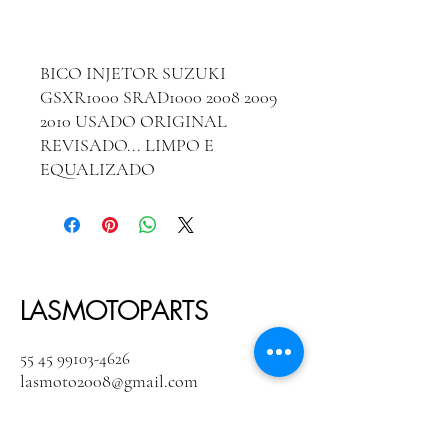
BICO INJETOR SUZUKI
GSXR1000 SRAD1000 2008 2009
2010 USADO ORIGINAL
REVISADO... LIMPO E
EQUALIZADO
LASMOTOPARTS
55 45 99103-4626
lasmoto2008@gmail.com
Rua Noel Rosa, 320 Bairro Maracanã
Foz do Iguaçu / PR Cep:
85852-175