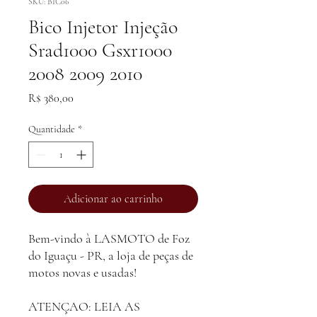
SKU: BIC06
Bico Injetor Injeção
Srad1000 Gsxr1000
2008 2009 2010
Preço
R$ 380,00
Quantidade
*
Adicionar ao carrinho
Bem-vindo à LASMOTO de Foz
do Iguaçu - PR, a loja de peças de
motos novas e usadas!
ATENÇAO: LEIA AS