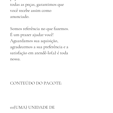
todas as peças, garantimos que
você recebe assim como
anunciado.
Somos referência no que fazemos.
É um prazer ajudar você!
Aguardamos sua aquisição,
agradecemos a sua preferência e a
satisfação em atendê-lo(a) é toda
nossa.
CONTEÚDO DO PACOTE:
01(UMA) UNIDADE DE