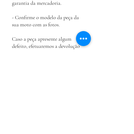
garantia da mercadoria.
- Confirme o modelo da peça da
sua moto com as fotos.
Caso a peça apresente algum
defeito, efetuaremos a devolução
do dinheiro somente se houver
peça de reposição, e só faremos
troca por defeito e não por
incompatibilidade com o veiculo.
(Sem violação do lacre de
garantia).