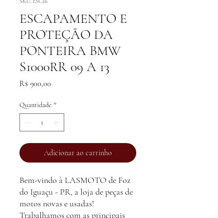
SKU: ESC26
ESCAPAMENTO E
PROTEÇÃO DA
PONTEIRA BMW
S1000RR 09 A 13
Preço
R$ 900,00
Quantidade
*
Adicionar ao carrinho
Bem-vindo à LASMOTO de Foz
do Iguaçu - PR, a loja de peças de
motos novas e usadas!
Trabalhamos com as principais