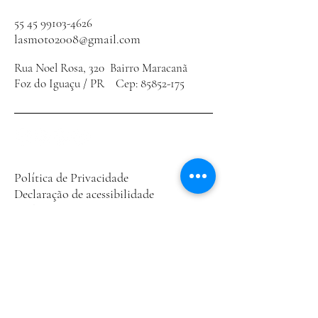
55 45 99103-4626
lasmoto2008@gmail.com
Rua Noel Rosa, 320 Bairro Maracanã
Foz do Iguaçu / PR Cep:
85852-175
Política de Privacidade
Declaração de acessibilidade
Política de Envio
Termos e Condições
Política de Reembolso
Conecte-se Conosco
Email
*