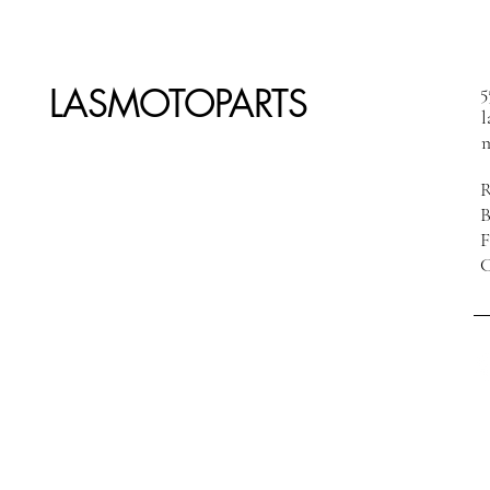
LASMOTOPARTS
5
R
F
C