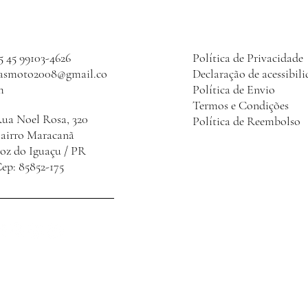
5 45 99103-4626
Política de Privacidade
lasmoto2008@gmail.co
Declaração de acessibil
m
Política de Envio
Termos e Condições
ua Noel Rosa, 320
Política de Reembolso
Bairro Maracanã
oz do Iguaçu / PR
ep: 85852-175