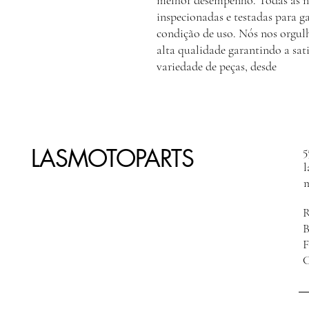
melhor desempenho. Todas as n
inspecionadas e testadas para g
condição de uso. Nós nos orgulh
alta qualidade garantindo a sat
variedade de peças, desde
LASMOTOPARTS
5
R
F
C