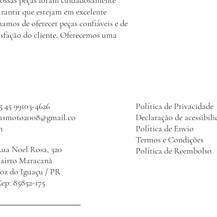
ossas peças foram cuidadosamente
arantir que estejam em excelente
amos de oferecer peças confiáveis e de
isfação do cliente. Oferecemos uma
5 45 99103-4626
Política de Privacidade
lasmoto2008@gmail.co
Declaração de acessibil
m
Política de Envio
Termos e Condições
ua Noel Rosa, 320
Política de Reembolso
Bairro Maracanã
oz do Iguaçu / PR
ep: 85852-175