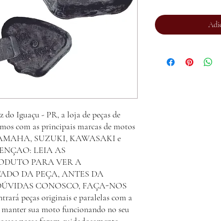
Adi
o Iguaçu - PR, a loja de peças de
amos com as principais marcas de motos
, YAMAHA, SUZUKI, KAWASAKI e
 ATENÇAO: LEIA AS
ODUTO PARA VER A
TADO DA PEÇA, ANTES DA
DÚVIDAS CONOSCO, FAÇA-NOS
rá peças originais e paralelas com a
a manter sua moto funcionando no seu