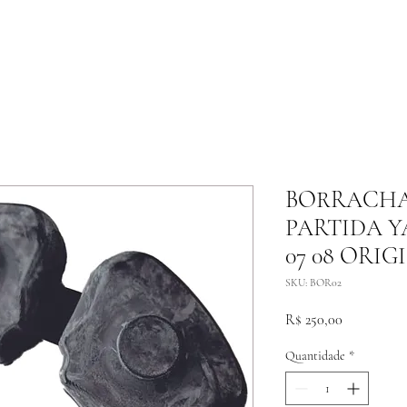
BORRACHA
PARTIDA YA
07 08 ORIG
SKU: BOR02
Preço
R$ 250,00
Quantidade
*