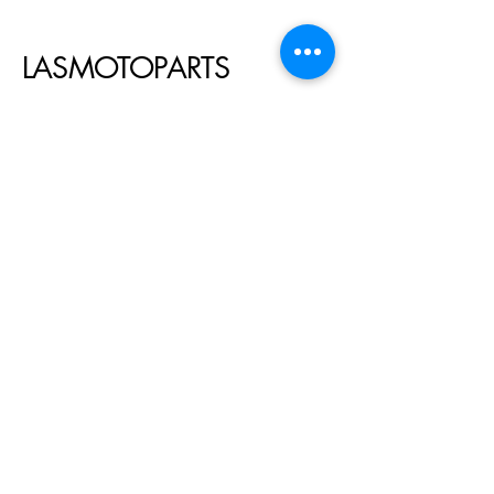
LASMOTOPARTS
55 45 99103-4626
lasmoto2008@gmail.com
Rua Noel Rosa, 320 Bairro Maracanã
Foz do Iguaçu / PR Cep:
85852-175
Política de Privacidade
Declaração de acessibilidade
Política de Envio
Termos e Condições
Política de Reembolso