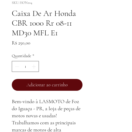
SKU: HON104
Caixa De Ar Honda
CBR 1000 Rr 08-11
MD30 MFL E1
Preço
R$ 250,00
Quantidade
*
Adicionar ao carrinho
Bem-vindo à LASMOTO de Foz
do Iguaçu - PR, a loja de peças de
motos novas e usadas!
Trabalhamos com as principais
marcas de motos de alta