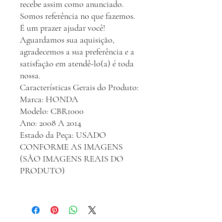
recebe assim como anunciado.
Somos referência no que fazemos.
É um prazer ajudar você!
Aguardamos sua aquisição,
agradecemos a sua preferência e a
satisfação em atendê-lo(a) é toda
nossa.
Características Gerais do Produto:
Marca: HONDA
Modelo: CBR1000
Ano: 2008 A 2014
Estado da Peça: USADO
CONFORME AS IMAGENS
(SÃO IMAGENS REAIS DO
PRODUTO)