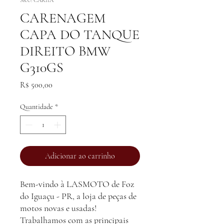
SKU: CAR11A
CARENAGEM
CAPA DO TANQUE
DIREITO BMW
G310GS
Preço
R$ 500,00
Quantidade
*
Adicionar ao carrinho
Bem-vindo à LASMOTO de Foz
do Iguaçu - PR, a loja de peças de
motos novas e usadas!
Trabalhamos com as principais