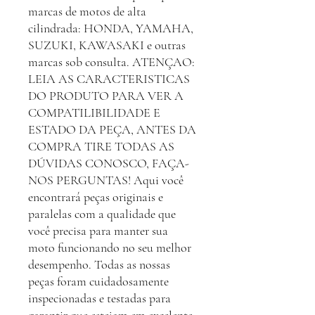
marcas de motos de alta
cilindrada: HONDA, YAMAHA,
SUZUKI, KAWASAKI e outras
marcas sob consulta. ATENÇAO:
LEIA AS CARACTERISTICAS
DO PRODUTO PARA VER A
COMPATILIBILIDADE E
ESTADO DA PEÇA, ANTES DA
COMPRA TIRE TODAS AS
DÚVIDAS CONOSCO, FAÇA-
NOS PERGUNTAS! Aqui você
encontrará peças originais e
paralelas com a qualidade que
você precisa para manter sua
moto funcionando no seu melhor
desempenho. Todas as nossas
peças foram cuidadosamente
inspecionadas e testadas para