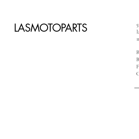
LASMOTOPARTS
5
R
F
C