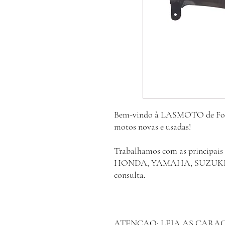
Bem-vindo à LASMOTO de Foz d
motos novas e usadas!
Trabalhamos com as principais 
HONDA, YAMAHA, SUZUKI, K
consulta.
ATENÇAO: LEIA AS CARA