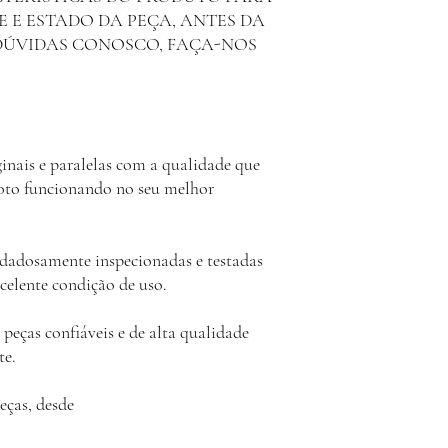
E E ESTADO DA PEÇA, ANTES DA
DÚVIDAS CONOSCO, FAÇA-NOS
inais e paralelas com a qualidade que
moto funcionando no seu melhor
idadosamente inspecionadas e testadas
celente condição de uso.
peças confiáveis e de alta qualidade
te.
eças, desde