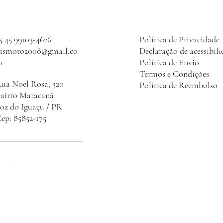
5 45 99103-4626
Política de Privacidade
lasmoto2008@gmail.co
Declaração de acessibil
m
Política de Envio
Termos e Condições
ua Noel Rosa, 320
Política de Reembolso
Bairro Maracanã
oz do Iguaçu / PR
ep: 85852-175