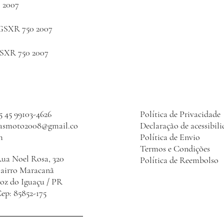
 2007
XR 750 2007
XR 750 2007
5 45 99103-4626
Política de Privacidade
lasmoto2008@gmail.co
Declaração de acessibil
m
Política de Envio
Termos e Condições
ua Noel Rosa, 320
Política de Reembolso
Bairro Maracanã
oz do Iguaçu / PR
ep: 85852-175