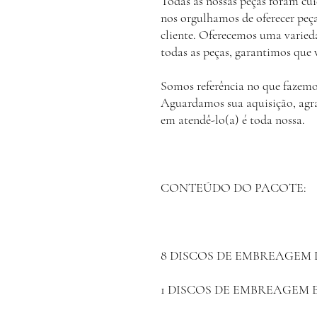
Todas as nossas peças foram cu
nos orgulhamos de oferecer peça
cliente. Oferecemos uma varieda
todas as peças, garantimos que
Somos referência no que fazemo
Aguardamos sua aquisição, agrad
em atendê-lo(a) é toda nossa.
CONTEÚDO DO PACOTE:
8
DISCOS DE EMBREAGEM L
1
DISCOS DE EMBREAGEM ES