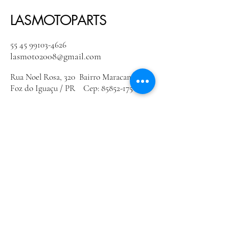
LASMOTOPARTS
55 45 99103-4626
lasmoto2008@gmail.com
Rua Noel Rosa, 320 Bairro Maracanã
Foz do Iguaçu / PR Cep:
85852-175
Política de Privacidade
Declaração de acessibilidade
Política de Envio
Termos e Condições
Política de Reembolso