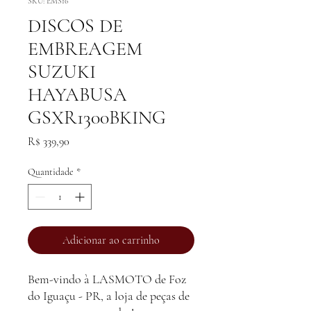
SKU: EMS16
DISCOS DE
EMBREAGEM
SUZUKI
HAYABUSA
GSXR1300BKING
Preço
R$ 339,90
Quantidade
*
Adicionar ao carrinho
Bem-vindo à LASMOTO de Foz
do Iguaçu - PR, a loja de peças de