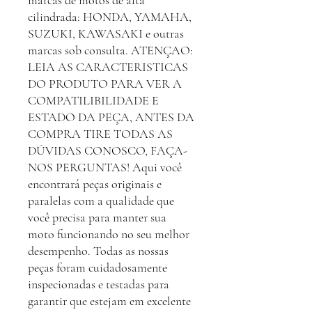
marcas de motos de alta
cilindrada: HONDA, YAMAHA,
SUZUKI, KAWASAKI e outras
marcas sob consulta. ATENÇAO:
LEIA AS CARACTERISTICAS
DO PRODUTO PARA VER A
COMPATILIBILIDADE E
ESTADO DA PEÇA, ANTES DA
COMPRA TIRE TODAS AS
DÚVIDAS CONOSCO, FAÇA-
NOS PERGUNTAS! Aqui você
encontrará peças originais e
paralelas com a qualidade que
você precisa para manter sua
moto funcionando no seu melhor
desempenho. Todas as nossas
peças foram cuidadosamente
inspecionadas e testadas para
garantir que estejam em excelente