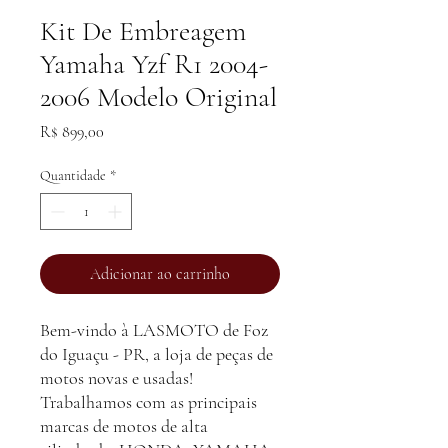
Kit De Embreagem
Yamaha Yzf R1 2004-
2006 Modelo Original
Preço
R$ 899,00
Quantidade
*
Adicionar ao carrinho
Bem-vindo à LASMOTO de Foz
do Iguaçu - PR, a loja de peças de
motos novas e usadas!
Trabalhamos com as principais
marcas de motos de alta