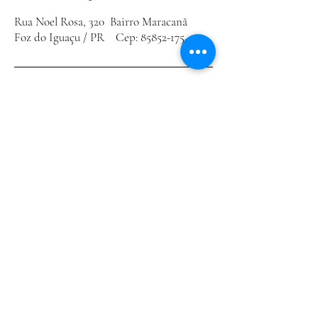
Rua Noel Rosa, 320 Bairro Maracanã
Foz do Iguaçu / PR Cep:
85852-175
Política de Privacidade
Declaração de acessibilidade
Política de Envio
Termos e Condições
Política de Reembolso
Conecte-se Conosco
Email
*
Sim, escreva sua mensagem e nos 