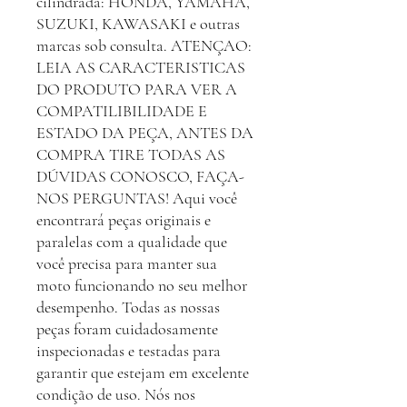
cilindrada: HONDA, YAMAHA,
SUZUKI, KAWASAKI e outras
marcas sob consulta. ATENÇAO:
LEIA AS CARACTERISTICAS
DO PRODUTO PARA VER A
COMPATILIBILIDADE E
ESTADO DA PEÇA, ANTES DA
COMPRA TIRE TODAS AS
DÚVIDAS CONOSCO, FAÇA-
NOS PERGUNTAS! Aqui você
encontrará peças originais e
paralelas com a qualidade que
você precisa para manter sua
moto funcionando no seu melhor
desempenho. Todas as nossas
peças foram cuidadosamente
inspecionadas e testadas para
garantir que estejam em excelente
condição de uso. Nós nos