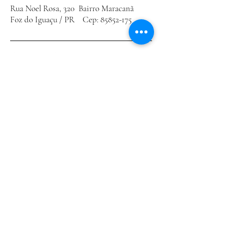
Rua Noel Rosa, 320 Bairro Maracanã
Foz do Iguaçu / PR Cep:
85852-175
Política de Privacidade
Declaração de acessibilidade
Política de Envio
Termos e Condições
Política de Reembolso
Conecte-se Conosco
Email
*
Sim, escreva sua mensagem e nos 