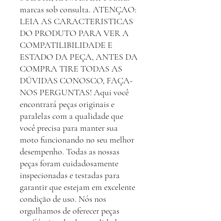
marcas sob consulta. ATENÇAO:
LEIA AS CARACTERISTICAS
DO PRODUTO PARA VER A
COMPATILIBILIDADE E
ESTADO DA PEÇA, ANTES DA
COMPRA TIRE TODAS AS
DÚVIDAS CONOSCO, FAÇA-
NOS PERGUNTAS! Aqui você
encontrará peças originais e
paralelas com a qualidade que
você precisa para manter sua
moto funcionando no seu melhor
desempenho. Todas as nossas
peças foram cuidadosamente
inspecionadas e testadas para
garantir que estejam em excelente
condição de uso. Nós nos
orgulhamos de oferecer peças