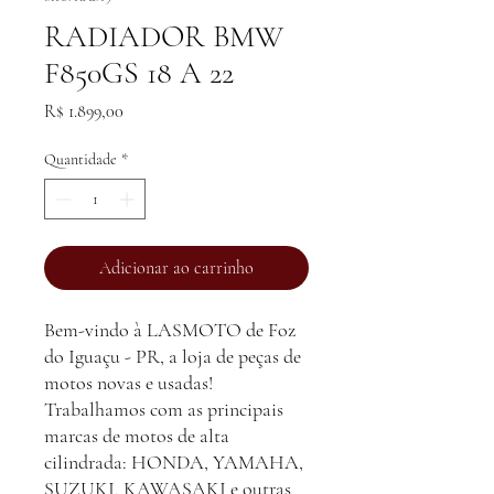
RADIADOR BMW
F850GS 18 A 22
Preço
R$ 1.899,00
Quantidade
*
Adicionar ao carrinho
Bem-vindo à LASMOTO de Foz
do Iguaçu - PR, a loja de peças de
motos novas e usadas!
Trabalhamos com as principais
marcas de motos de alta
cilindrada: HONDA, YAMAHA,
SUZUKI, KAWASAKI e outras