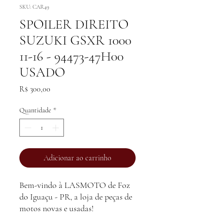
SKU: CAR49
SPOILER DIREITO
SUZUKI GSXR 1000
11-16 - 94473-47H00
USADO
Preço
R$ 300,00
Quantidade
*
Adicionar ao carrinho
Bem-vindo à LASMOTO de Foz
do Iguaçu - PR, a loja de peças de
motos novas e usadas!