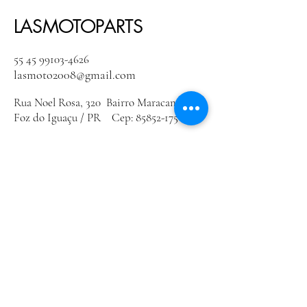
LASMOTOPARTS
55 45 99103-4626
lasmoto2008@gmail.com
Rua Noel Rosa, 320 Bairro Maracanã
Foz do Iguaçu / PR Cep:
85852-175
Política de Privacidade
Declaração de acessibilidade
Política de Envio
Termos e Condições
Política de Reembolso