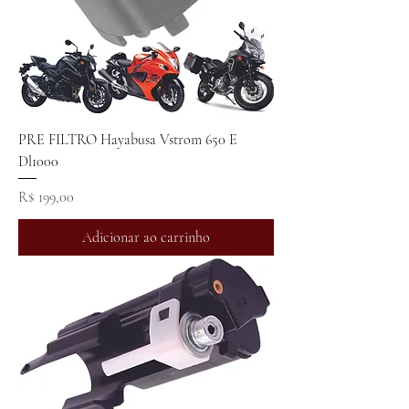
PRE FILTRO Hayabusa Vstrom 650 E
Dl1000
Preço
R$ 199,00
Adicionar ao carrinho