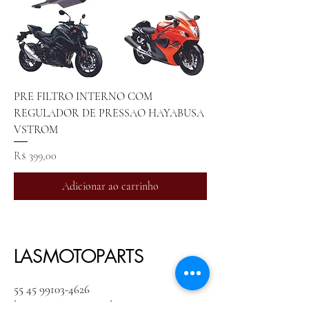
PRE FILTRO INTERNO COM
REGULADOR DE PRESSAO HAYABUSA
VSTROM
Preço
R$ 399,00
Adicionar ao carrinho
LASMOTOPARTS
55 45 99103-4626
lasmoto2008@gmail.com