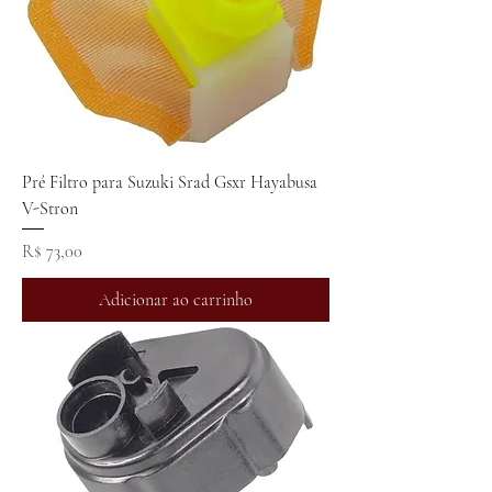
Pré Filtro para Suzuki Srad Gsxr Hayabusa
V-Stron
Preço
R$ 73,00
Adicionar ao carrinho