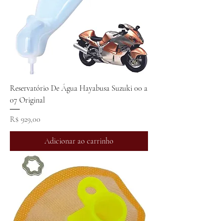
Reservatório De Água Hayabusa Suzuki 00 a
07 Original
Preço
R$ 929,00
Adicionar ao carrinho