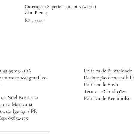
Carenagem Superior Direita Kawasaki
Zx10 R 2014
Preço
R$ 799,00
5 45 99103-4626
Política de Privacidade
lasmoto2008@gmail.co
Declaração de acessibil
m
Política de Envio
Termos e Condições
ua Noel Rosa, 320
Política de Reembolso
Bairro Maracanã
oz do Iguaçu / PR
ep: 85852-175