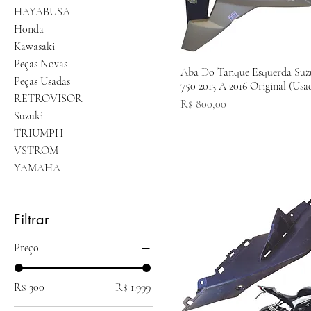
HAYABUSA
Honda
Kawasaki
Peças Novas
Aba Do Tanque Esquerda Suz
Peças Usadas
750 2013 A 2016 Original (Usa
RETROVISOR
Preço
R$ 800,00
Suzuki
TRIUMPH
VSTROM
YAMAHA
Filtrar
Preço
R$ 300
R$ 1.999