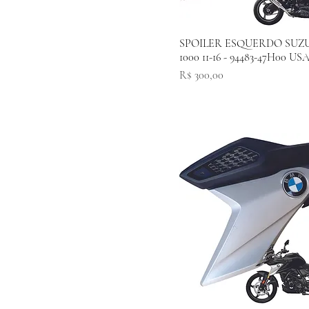
SPOILER ESQUERDO SUZ
1000 11-16 - 94483-47H00 U
Preço
R$ 300,00