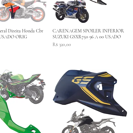
eral Direita Honda Cbr
CARENAGEM SPOILER INFERIOR
1 USADO ORIG
SUZUKI GSXR750 96 A 00 USADO
Preço
R$ 320,00