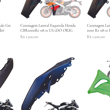
uki Gsr
Carenagem Lateral Esquerda Honda
Carenagem Lat
do)
CBR1000Rr 08-11 USADO ORIG
1000 Rr 08-1
Preço
Preço
R$ 1.500,00
R$ 1.500,00