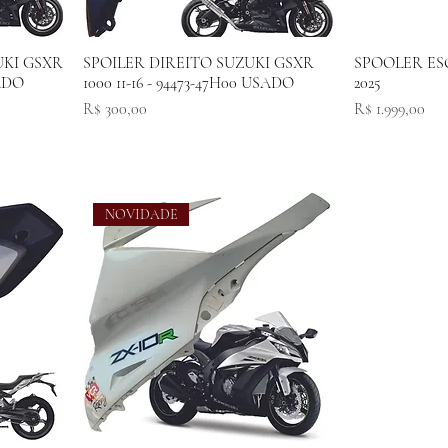
UKI GSXR
SPOILER DIREITO SUZUKI GSXR
SPOOLER ES
SADO
1000 11-16 - 94473-47H00 USADO
2025
Preço
Preço
R$ 300,00
R$ 1.999,00
NOVIDADE